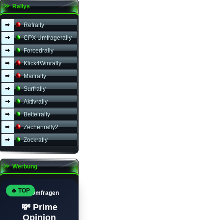
Rallys
Refrally
CPX Umfragerally
Forcedrally
Klick4Winrally
Mailrally
Surfrally
Aktivrally
Bettelrally
Zechenrally2
Zockrally
Werbung
🔥 TOP
Top Umfragen
💸 Prime
Opinion