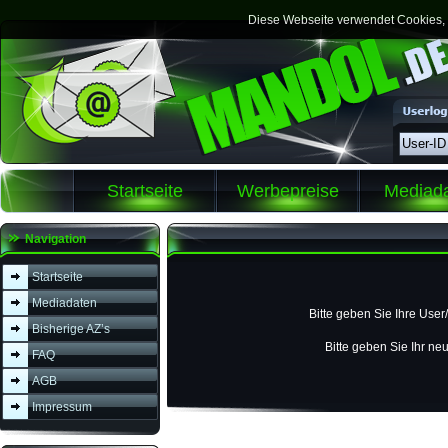
Diese Webseite verwendet Cookies, m
Startseite
Werbepreise
Mediad
Navigation
Startseite
Mediadaten
Bitte geben Sie Ihre Use
Bisherige AZ’s
Bitte geben Sie Ihr n
FAQ
AGB
Impressum