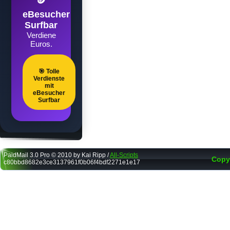
🪙
eBesucher
Surfbar
Verdiene
Euros.
🎯 Tolle
Verdienste
mit
eBesucher
Surfbar
PaidMail 3.0 Pro © 2010 by Kai Ripp /
All-Scripts
Copy
c80bbd8682e3ce3137961f0b06f4bdf2271e1e17