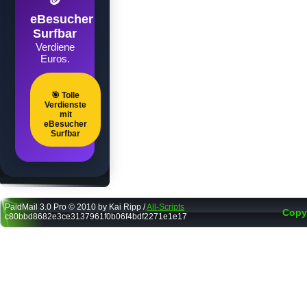
🪙
eBesucher
Surfbar
Verdiene
Euros.
🎯 Tolle
Verdienste
mit
eBesucher
Surfbar
PaidMail 3.0 Pro © 2010 by Kai Ripp /
All-Scripts
Copy
c80bbd8682e3ce3137961f0b06f4bdf2271e1e17