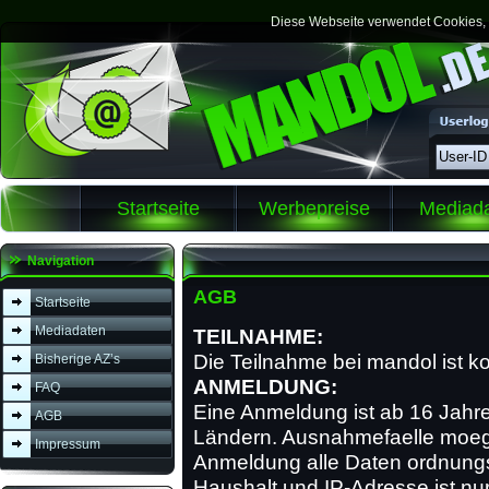
Diese Webseite verwendet Cookies, m
Startseite
Werbepreise
Mediad
Navigation
AGB
Startseite
Mediadaten
TEILNAHME:
Die Teilnahme bei mandol ist ko
Bisherige AZ’s
ANMELDUNG:
FAQ
Eine Anmeldung ist ab 16 Jahr
AGB
Ländern. Ausnahmefaelle moeglic
Impressum
Anmeldung alle Daten ordnungs
Haushalt und IP-Adresse ist n