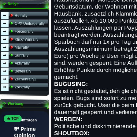
Rallys
Geburtsdatum, der Wohnort mit
Hausbank, zusaetzlich Klammlo
Refrally
auszufuellen. Ab 10.000 Punkt
CPX Umfragerally
lassen. Auszahlungen per Pay
Forcedrally
beantragt werden. Auszahlunge
Klick4Winrally
Sparbuch darf nur 1x pro Tag u
Mailrally
Auszahlungsminimum beträgt 2,-
Euro) pro Woche je User möglic
Surfrally
sind, werden gesperrt. Eine Auf
Aktivrally
Erhöhte Punkte durch mögliche
Bettelrally
gemacht.
Zechenrally2
BUGUSING:
Zockrally
Es ist nicht gestattet, den glei
spielen. Bugs sind sofort zu 
Werbung
zurück gebucht. User die beim
dauerhaft gesperrt und verlier
WERBEN:
🔥 TOP
Top Umfragen
Politische und diskriminierende
💸 Prime
SHOUTBOX:
Opinion