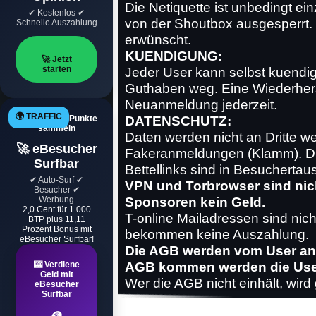
Die Netiquette ist unbedingt ei
✔ Kostenlos ✔
von der Shoutbox ausgesperrt. 
Schnelle Auszahlung
erwünscht.
KUENDIGUNG:
🚀 Jetzt
starten
Jeder User kann selbst kuendig
Guthaben weg. Eine Wiederherst
Neuanmeldung jederzeit.
🌍 TRAFFIC
DATENSCHUTZ:
Automatisch Punkte
sammeln
Daten werden nicht an Dritte 
🚀 eBesucher
Fakeranmeldungen (Klamm). Die
Surfbar
Bettellinks sind in Besuchertau
✔ Auto-Surf ✔
VPN und Torbrowser sind nic
Besucher ✔
Sponsoren kein Geld.
Werbung
2,0 Cent für 1.000
T-online Mailadressen sind nich
BTP plus 11,11
Prozent Bonus mit
bekommen keine Auszahlung.
eBesucher Surfbar!
Die AGB werden vom User an
AGB kommen werden die User 
🎰 Verdiene
Geld mit
Wer die AGB nicht einhält, wird
eBesucher
Surfbar