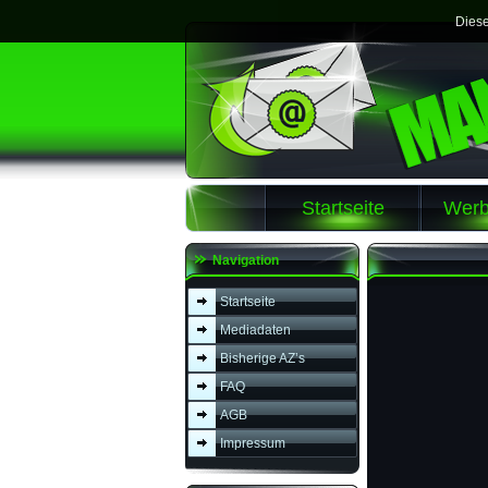
Diese
Startseite
Werb
Navigation
Startseite
Mediadaten
Bisherige AZ’s
FAQ
AGB
Impressum