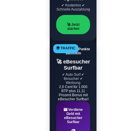
✔ Kostenlos ✔
Schnelle Auszahlung
🚀 Jetzt
starten
🌍 TRAFFIC
Automatisch Punkte
sammeln
🚀 eBesucher
Surfbar
✔ Auto-Surf ✔
Besucher ✔
Werbung
2,0 Cent für 1.000
BTP plus 11,11
Prozent Bonus mit
eBesucher Surfbar!
🎰 Verdiene
Geld mit
eBesucher
Surfbar