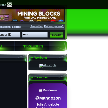
OK
hutz
Anmelden
PW vergessen?
Q
Impressum
Werbung
Besucher
🎰 Mandozon
🪙Mandozon
Tolle Angebote