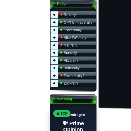
Rallys
Refrally
CPX Umfragerally
Forcedrally
Klick4Winrally
Mailrally
Surfrally
Aktivrally
Bettelrally
Zechenrally2
Zockrally
Werbung
🔥 TOP
Top Umfragen
💸 Prime
Opinion