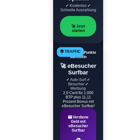
✔ Kostenlos ✔
Schnelle Auszahlung
🚀 Jetzt
starten
🌍 TRAFFIC
Automatisch Punkte
sammeln
🚀 eBesucher
Surfbar
✔ Auto-Surf ✔
Besucher ✔
Werbung
2,0 Cent für 1.000
BTP plus 11,11
Prozent Bonus mit
eBesucher Surfbar!
🎰 Verdiene
Geld mit
eBesucher
Surfbar