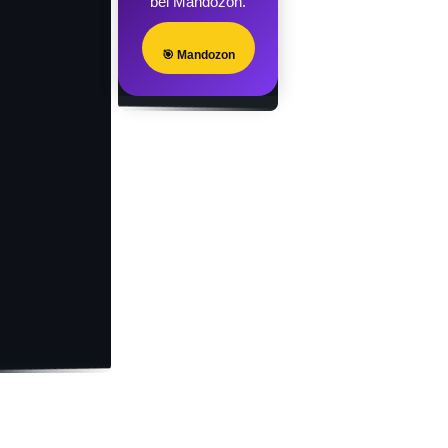
bei Mandozon.
🎯 Mandozon