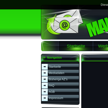
Diese
Startseite
Werb
Navigation
Startseite
Mediadaten
Bisherige AZ’s
FAQ
AGB
Impressum