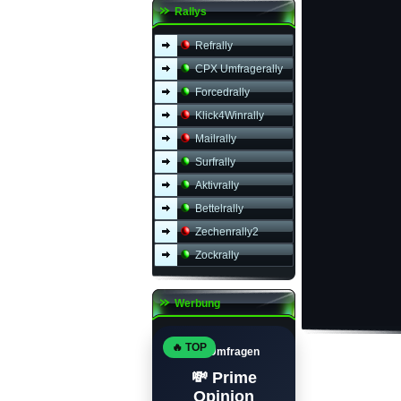
Rallys
Refrally
CPX Umfragerally
Forcedrally
Klick4Winrally
Mailrally
Surfrally
Aktivrally
Bettelrally
Zechenrally2
Zockrally
Werbung
🔥 TOP
Top Umfragen
💸 Prime
Opinion