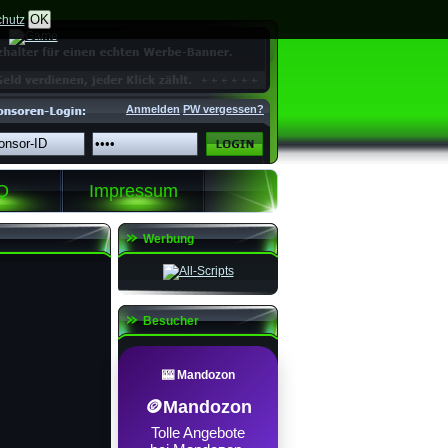
OK
hutz
Anmelden
PW vergessen?
Q
Impressum
Werbung
Besucher
🎰 Mandozon
🪙Mandozon
Tolle Angebote