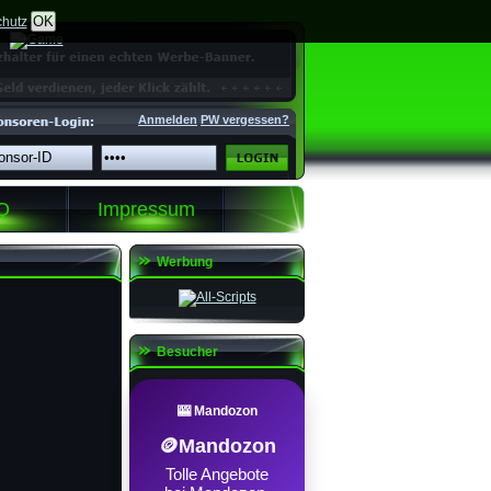
OK
hutz
Anmelden
PW vergessen?
Q
Impressum
Werbung
Besucher
🎰 Mandozon
🪙Mandozon
Tolle Angebote