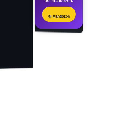
bei Mandozon.
🎯 Mandozon