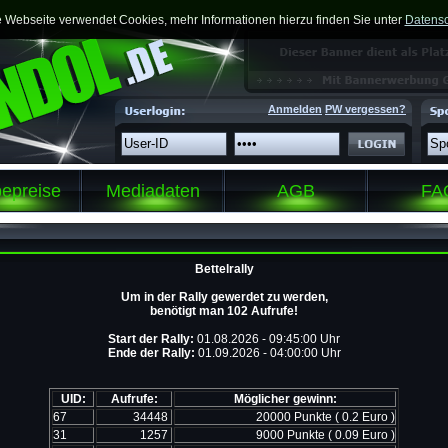
 Webseite verwendet Cookies, mehr Informationen hierzu finden Sie unter
Datensc
Anmelden
PW vergessen?
epreise
Mediadaten
AGB
FA
Bettelrally
Um in der Rally gewerdet zu werden,
benötigt man 102 Aufrufe!
Start der Rally:
01.08.2026 - 09:45:00 Uhr
Ende der Rally:
01.09.2026 - 04:00:00 Uhr
UID:
Aufrufe:
Möglicher gewinn:
67
34448
20000 Punkte ( 0.2 Euro )
31
1257
9000 Punkte ( 0.09 Euro )