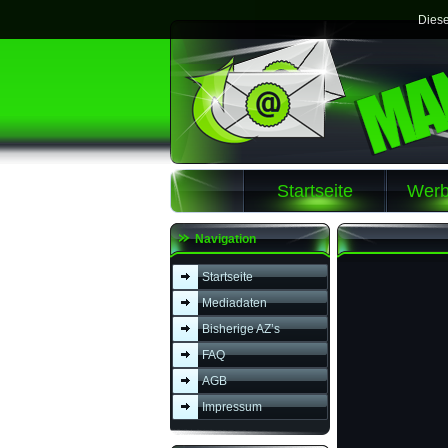
Diese
Startseite
Werb
Navigation
Startseite
Mediadaten
Bisherige AZ’s
FAQ
AGB
Impressum