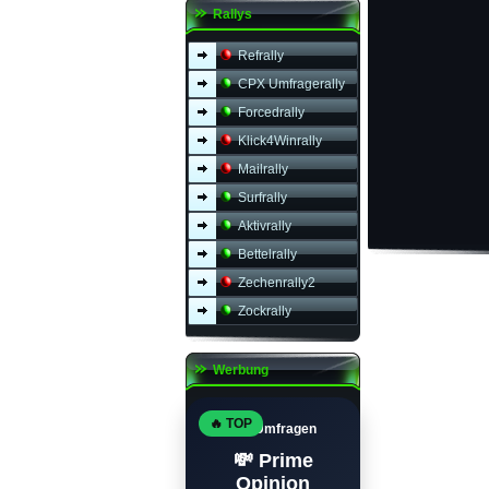
Rallys
Refrally
CPX Umfragerally
Forcedrally
Klick4Winrally
Mailrally
Surfrally
Aktivrally
Bettelrally
Zechenrally2
Zockrally
Werbung
🔥 TOP
Top Umfragen
💸 Prime
Opinion