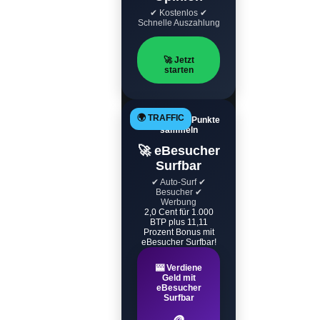
✔ Kostenlos ✔
Schnelle Auszahlung
🚀 Jetzt
starten
🌍 TRAFFIC
Automatisch Punkte
sammeln
🚀 eBesucher
Surfbar
✔ Auto-Surf ✔
Besucher ✔
Werbung
2,0 Cent für 1.000
BTP plus 11,11
Prozent Bonus mit
eBesucher Surfbar!
🎰 Verdiene
Geld mit
eBesucher
Surfbar