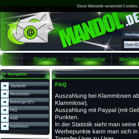
Diese Webseite verwendet Cookies, m
Startseite
Werbepreise
Mediad
Navigation
FAQ
Startseite
Mediadaten
Auszahlung bei Klammlosen ab 
Klammlose).
Bisherige AZ’s
Auszahlung mit Paypal (mit G
FAQ
Punkten.
AGB
In der Statistik sieht man seine
Impressum
Werbepunkte kann man sich in
Transfer User zu User.