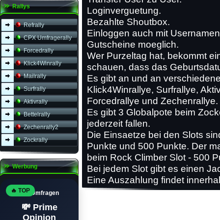
Rallys
Loginverguetung.
Bezahlte Shoutbox.
Refrally
Einloggen auch mit Usernamen
CPX Umfragerally
Gutscheine moeglich.
Forcedrally
Wer Purzeltag hat, bekommt e
Klick4Winrally
schauen, dass das Geburtsdatum 
Mailrally
Es gibt an und an verschiedene 
Klick4Winrallye, Surfrallye, Aktiv
Surfrally
Forcedrallye und Zechenrallye.
Aktivrally
Es gibt 3 Globalpote beim Zock
Bettelrally
jederzeit fallen.
Zechenrally2
Die Einsaetze bei den Slots si
Zockrally
Punkte und 500 Punkte. Der ma
beim Rock Climber Slot - 500 Pu
Werbung
Bei jedem Slot gibt es einen Jac
Eine Auszahlung findet innerhal
🔥 TOP
Top Umfragen
💸 Prime
Opinion