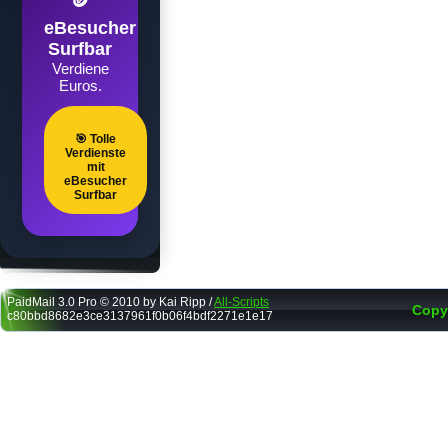
🪙
eBesucher
Surfbar
Verdiene
Euros.
🎯 Tolle
Verdienste
mit
eBesucher
Surfbar
PaidMail 3.0 Pro © 2010 by Kai Ripp /
All-Scripts
Copy
c80bbd8682e3ce3137961f0b06f4bdf2271e1e17