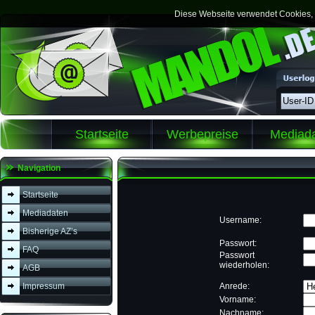
Diese Webseite verwendet Cookies, m
Startseite
Werbepreise
Mediad
Navigation
Startseite
Mediadaten
Username:
Bisherige AZ’s
Passwort:
FAQ
Passwort
wiederholen:
AGB
Impressum
Anrede:
Vorname:
Nachname: