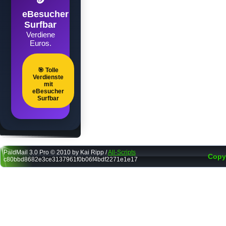
🪙
eBesucher
Surfbar
Verdiene
Euros.
🎯 Tolle
Verdienste
mit
eBesucher
Surfbar
PaidMail 3.0 Pro © 2010 by Kai Ripp /
All-Scripts
Copy
c80bbd8682e3ce3137961f0b06f4bdf2271e1e17