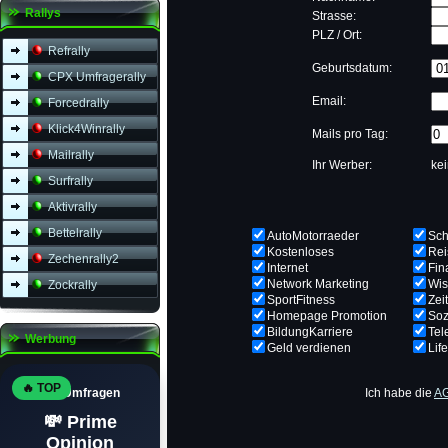
Rallys
Strasse:
PLZ / Ort:
Refrally
Geburtsdatum:
CPX Umfragerally
Email:
Forcedrally
Klick4Winrally
Mails pro Tag:
Mailrally
Ihr Werber:
ke
Surfrally
Aktivrally
Bettelrally
AutoMotorraeder
Sc
Kostenloses
Rei
Zechenrally2
Internet
Fin
Network Marketing
Wis
Zockrally
SportFitness
Zei
Homepage Promotion
Soz
BildungKarriere
Tel
Werbung
Geld verdienen
Lif
🔥 TOP
Top Umfragen
Ich habe die
A
💸 Prime
Opinion