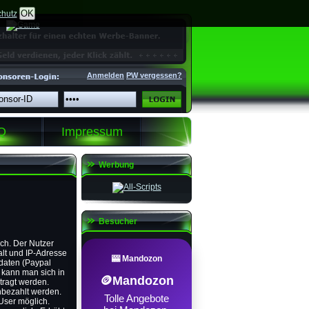
OK
hutz
Anmelden
PW vergessen?
Q
Impressum
Werbung
Besucher
ch. Der Nutzer
alt und IP-Adresse
🎰 Mandozon
daten (Paypal
 kann man sich in
🪙Mandozon
ragt werden.
nbezahlt werden.
Tolle Angebote
User möglich.