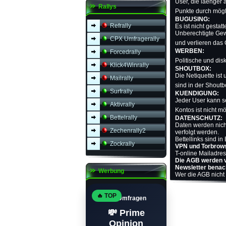
User, die laenger 
Rallys
Punkte durch mögl
BUGUSING:
Refrally
Es ist nicht gestat
Unberechtigte Gew
CPX Umfragerally
und verlieren das
WERBEN:
Forcedrally
Politische und dis
Klick4Winrally
SHOUTBOX:
Die Netiquette ist
Mailrally
sind in der Shoutb
Surfrally
KUENDIGUNG:
Jeder User kann s
Aktivrally
Kontos ist nicht m
Bettelrally
DATENSCHUTZ:
Daten werden nich
Zechenrally2
verfolgt werden.
Bettellinks sind i
Zockrally
VPN und Torbrows
T-online Mailadre
Die AGB werden 
Newsletter benach
Werbung
Wer die AGB nicht 
🔥 TOP
Top Umfragen
💸 Prime
Opinion