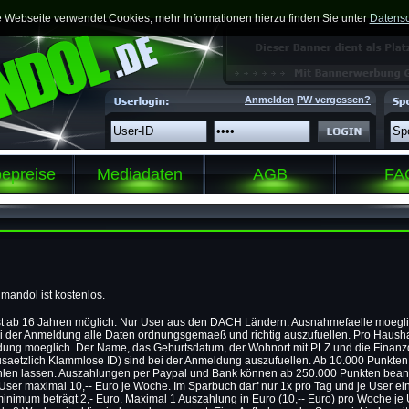
 Webseite verwendet Cookies, mehr Informationen hierzu finden Sie unter
Datensc
Anmelden
PW vergessen?
epreise
Mediadaten
AGB
FA
mandol ist kostenlos.
t ab 16 Jahren möglich. Nur User aus den DACH Ländern. Ausnahmefaelle moegli
 bei der Anmeldung alle Daten ordnungsgemaeß und richtig auszufuellen. Pro Haush
ldung moeglich. Der Name, das Geburtsdatum, der Wohnort mit PLZ und die Finanz
saetzlich Klammlose ID) sind bei der Anmeldung auszufuellen. Ab 10.000 Punkten
len lassen. Auszahlungen per Paypal und Bank können ab 250.000 Punkten beant
ser maximal 10,-- Euro je Woche. Im Sparbuch darf nur 1x pro Tag und je User ei
nimum beträgt 2,- Euro. Maximal 1 Auszahlung in Euro (10,-- Euro) pro Woche je 