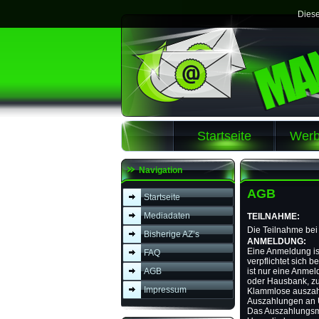
Diese
Startseite
Werb
Navigation
AGB
Startseite
Mediadaten
TEILNAHME:
Die Teilnahme bei 
Bisherige AZ’s
ANMELDUNG:
Eine Anmeldung is
FAQ
verpflichtet sich
AGB
ist nur eine Anme
oder Hausbank, zu
Impressum
Klammlose auszah
Auszahlungen an U
Das Auszahlungsmi