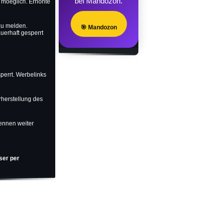
bei Mandozon.
t moeglich. Erhöhte
 zu melden.
🎯 Mandozon
uerhaft gesperrt
perrt. Werbelinks
rherstellung des
ennen weiter
ser per