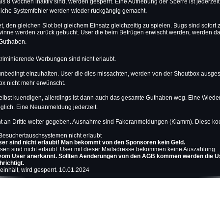
als 8 Wochen inaktiv sind, werden gesperrt. Eine Aufhebung der Sperre ist jederzei
iche Systemfehler werden wieder rückgängig gemacht.
tet, den gleichen Slot bei gleichem Einsatz gleichzeitig zu spielen. Bugs sind sofort
inne werden zurück gebucht. User die beim Betrügen erwischt werden, werden da
 Guthaben.
kriminierende Werbungen sind nicht erlaubt.
 unbedingt einzuhalten. User die dies missachten, werden von der Shoutbox ausges
ox nicht mehr erwünscht.
elbst kuendigen, allerdings ist dann auch das gesamte Guthaben weg. Eine Wiede
öglich. Eine Neuanmeldung jederzeit.
t an Dritte weiter gegeben. Ausnahme sind Fakeranmeldungen (Klamm). Diese ko
n Besuchertauschsystemen nicht erlaubt
er sind nicht erlaubt! Man bekommt von den Sponsoren kein Geld.
ssen sind nicht erlaubt. User mit dieser Mailadresse bekommen keine Auszahlung.
vom User anerkannt. Sollten Aenderungen von den AGB kommen werden die U
richtigt.
einhält, wird gesperrt. 10.01.2024