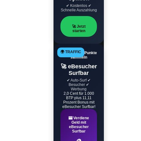
✔ Kostenlos ✔
Schnelle Auszahlung
🚀 Jetzt
starten
🌍 TRAFFIC
Automatisch Punkte
sammeln
🚀 eBesucher
Surfbar
✔ Auto-Surf ✔
Besucher ✔
Werbung
2,0 Cent für 1.000
BTP plus 11,11
Prozent Bonus mit
eBesucher Surfbar!
🎰 Verdiene
Geld mit
eBesucher
Surfbar